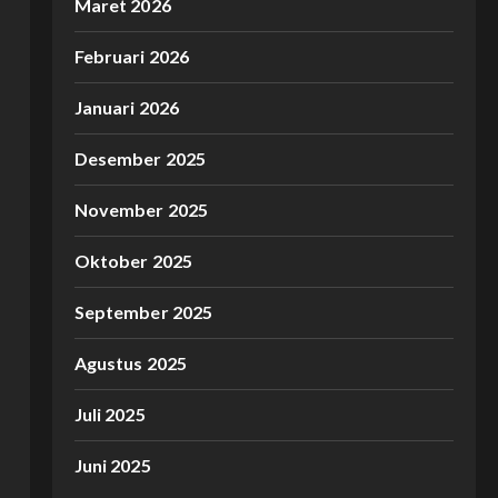
Maret 2026
Februari 2026
Januari 2026
Desember 2025
November 2025
Oktober 2025
September 2025
Agustus 2025
Juli 2025
Juni 2025