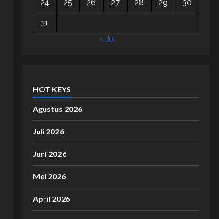
24
25
26
27
28
29
30
31
« Jul
HOT KEYS
Agustus 2026
Juli 2026
Juni 2026
Mei 2026
April 2026