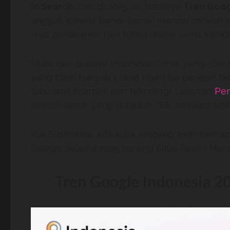
in Search
. Dan di 2025 ini, hasilnya
Tren Goog
angguk karena benar-benar mencerminkan ke
rasa penasaran, tapi tetap relate sama kehid
Mulai dari budaya Indonesia Timur yang tiba-t
yang bikin banyak orang tiba-tiba pengen bel
tahu soal finansial dan teknologi. Laporan
Pen
cermin besar yang nunjukin:
“Eh, ternyata kit
Yuk Slotmania, kita kulik lengkap tren-tren a
Google selama 2025 bareng Situs Resmi Mani
Tren Google Indonesia 