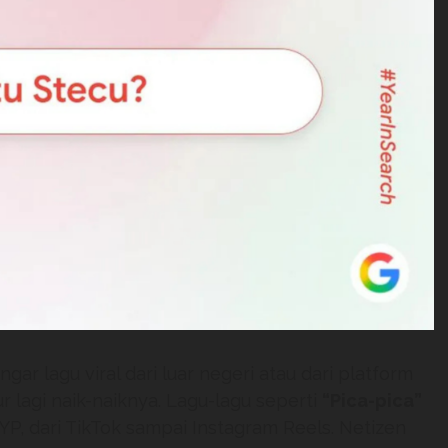
ar lagu viral dari luar negeri atau dari platform
r lagi naik-naiknya. Lagu-lagu seperti
“Pica-pica”
FYP, dari TikTok sampai Instagram Reels. Netizen