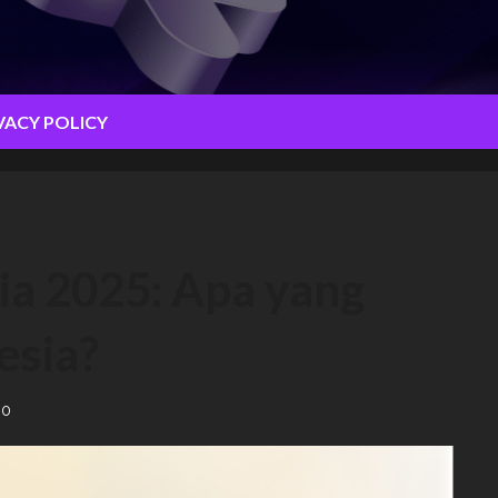
VACY POLICY
ia 2025: Apa yang
esia?
0