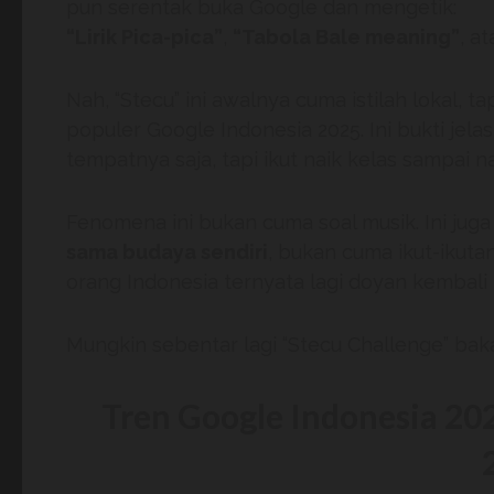
pun serentak buka Google dan mengetik:
“Lirik Pica-pica”
,
“Tabola Bale meaning”
, a
Nah, “Stecu” ini awalnya cuma istilah lokal, t
populer Google Indonesia 2025. Ini bukti jel
tempatnya saja, tapi ikut naik kelas sampai na
Fenomena ini bukan cuma soal musik. Ini ju
sama budaya sendiri
, bukan cuma ikut-ikutan
orang Indonesia ternyata lagi doyan kembali 
Mungkin sebentar lagi “Stecu Challenge” baka
Tren Google Indonesia 20