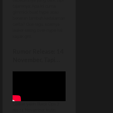
sebelumnya yang dark, tapi
tajamnya: Apa ini cuma
gimmick buat hype, atau
beneran tambah kedalaman
cerita? Gue ragu, soalnya
leaker sering over-hype hal
kayak gini.
Rumor Release: 14
November, Tapi…
Leaker yakin Black Ops 7
rilis 14 November, ikutin