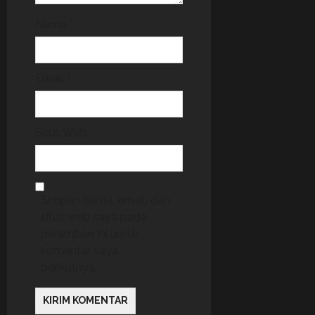
Nama
*
Email
*
Situs Web
Simpan nama, email, dan
situs web saya pada
peramban ini untuk
komentar saya
berikutnya.