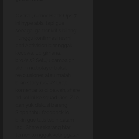
Overall, rumor Black Ops 7
ini hype abis, tapi gue
sebagai gamer kritis bilang:
Tunggu konfirmasi resmi
dari Activision biar nggak
kecewa. Lo gimana,
bro/sis? Setuju campaign
akhir multiplayer bakal
revolusioner, atau malah
bikin story rusak? Drop
komentar lo di bawah, share
artikel ini ke squad Gen-Z lo,
dan yuk diskusi bareng!
Siapa tahu, feedback lo
bikin gue tulis lebih dalam
lagi. Share sekarang biar
temen lo nggak ketinggalan