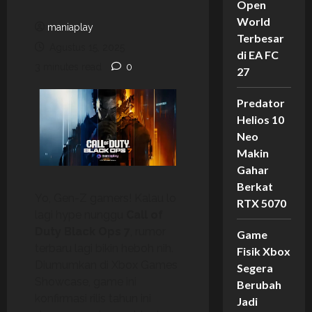
Open
World
maniaplay
Terbesar
Agustus 15, 2025
di EA FC
3 minutes read
0
27
Predator
Helios 10
Neo
Makin
Gahar
Berkat
Yo, Gen-Z gamers! Kalau lo
RTX 5070
lagi hype nunggu
Call of
Duty Black Ops 7
, rumor
Game
terbaru lagi bikin heboh nih.
Fisik Xbox
Diumumkan di Xbox Games
Segera
Showcase, game ini
Berubah
konfirmasi rilis tahun ini
Jadi