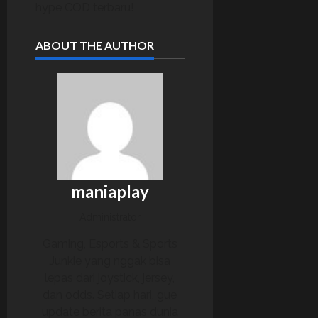
hype COD terbaru!
ABOUT THE AUTHOR
maniaplay
Administrator
Gaming, Esports & Sports
Junkie yang nggak bisa
lepas dari joystick, jersey,
dan odds. Setiap hari, gue
update berita panas dunia