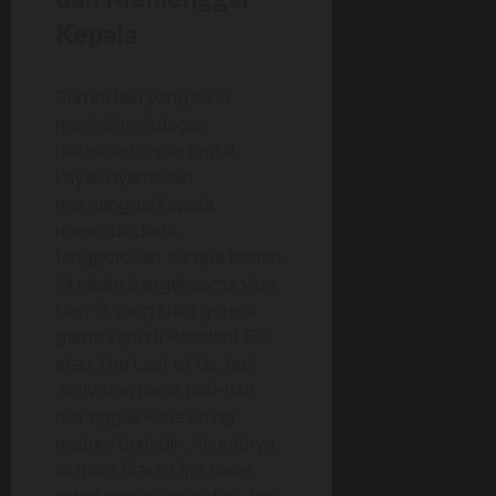
Kepala
Rumor lain yang bikin
merinding: Adegan
halusinasi super brutal,
kayak nyembelih,
memenggal kepala,
menusuk dada,
tenggorokan, sampe badan.
Ini relate banget sama vibe
Gen-Z yang suka gore di
game seperti Resident Evil
atau The Last of Us, tapi
Activision harus hati-hati
biar nggak kena rating
mature berlebih. Akuratnya,
ini mirip Black Ops series