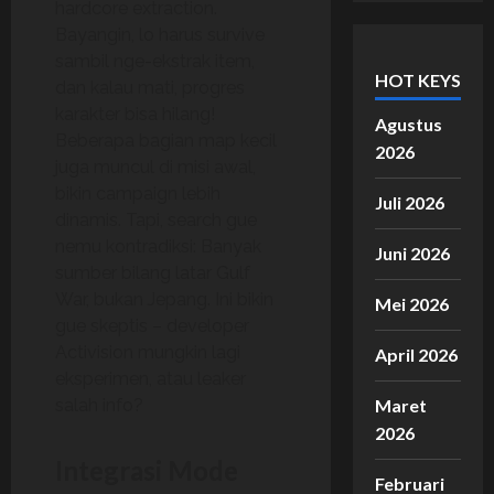
hardcore extraction.
Bayangin, lo harus survive
sambil nge-ekstrak item,
HOT KEYS
dan kalau mati, progres
karakter bisa hilang!
Agustus
Beberapa bagian map kecil
2026
juga muncul di misi awal,
bikin campaign lebih
Juli 2026
dinamis. Tapi, search gue
nemu kontradiksi: Banyak
Juni 2026
sumber bilang latar Gulf
War, bukan Jepang. Ini bikin
Mei 2026
gue skeptis – developer
Activision mungkin lagi
April 2026
eksperimen, atau leaker
salah info?
Maret
2026
Integrasi Mode
Februari