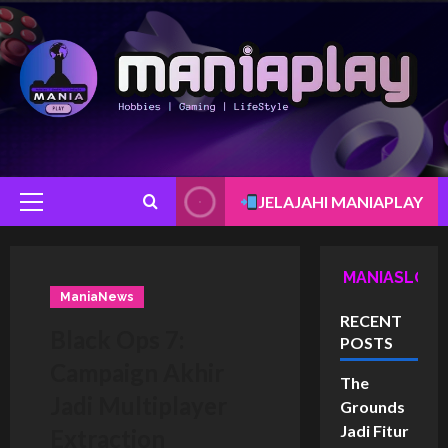
Skip
to
content
JELAJAHI MANIAPLAY
Primary
Menu
MANIASLOT
ManiaNews
RECENT
Black Ops 7:
POSTS
Campaign Akhir
The
Jadi Multiplayer
Grounds
Jadi Fitur
Extraction