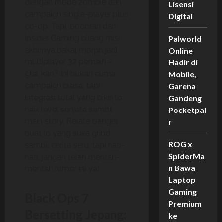
dengan mode zombie dan
Lisensi
campaign single-player plus
Digital
co-op. Tapi, bocoran dari
Insider Gaming bilang misi
Palworld
akhirnya bakal morph jadi
Online
multiplayer 32 pemain –
Hadir di
gila, kan? Ini bukan cuma
Mobile,
campaign biasa, tapi
Garena
integrasi total yang bikin lo
Gandeng
naik level senjata sambil
Pocketpai
main story. Relate banget
r
buat lo yang suka grind
ROG x
sambil cerita seru, tapi hati-
SpiderMa
hati, jangan telan mentah-
n Bawa
mentah rumor ini ya!
Laptop
Gaming
Black Ops 7
Premium
Bersetting Jepang:
ke