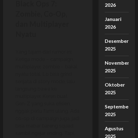
Black Ops 7:
2026
Zombie, Co-Op,
Januari
dan Multiplayer
2026
Nyatu
Desember
2025
Yang tajam dari rumor ini:
Ketiga mode – campaign,
November
multiplayer, zombie – bakal
2025
nyatu total. Lo bisa grind
senjata di story mode, lalu
Oktober
langsung bawa ke
2025
multiplayer. Keren buat
Gen-Z yang suka efisien,
September
nggak perlu farm ulang. Ada
2025
co-op di campaign juga, jadi
bisa mabar bareng squad
Agustus
sambil ngejar ending. Tapi,
2025