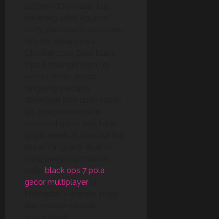
pattern COD biasa. Tapi,
sekarang udah Agustus
2025, dan search gue nemu
info rilis sebenarnya
Oktober 2024 buat Black
Ops 6 (mungkin typo di
rumor). Kritis: Jangan
langsung percaya,
developer bisa ubah kapan
aja. Integrasi mode ini
potensial gacor, tapi kalau
gagal eksekusi, bisa jadi flop
kayak Vanguard. Buat lo
yang pengen persiapan,
coba
black ops 7 pola
gacor multiplayer
di
Maniaplay – winrate tinggi
dan maxwin mudah
guaranteed!