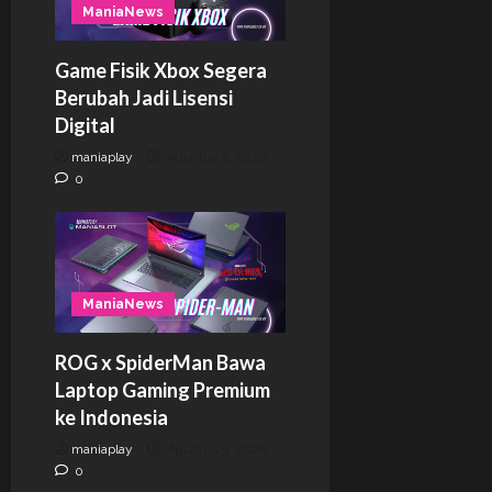
ManiaNews
Game Fisik Xbox Segera
Berubah Jadi Lisensi
Digital
maniaplay
Agustus 5, 2026
0
ManiaNews
ROG x SpiderMan Bawa
Laptop Gaming Premium
ke Indonesia
maniaplay
Agustus 3, 2026
0