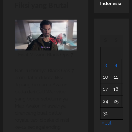
Indonesia
Fiksi yang Brutal
S
S
R
Final Mission Black Ops 7
3
4
5
Nah, rumornya Black Ops 7
10
11
12
ambil latar di kota fiksi
Jepang bernama Avalon –
17
18
19
beda dari Gulf War vibe
yang bocor sebelumnya.
24
25
26
Map Avalon ini awalnya
dirancang buat battle
31
royale, tapi dipake di misi
« Jul
ke-12 sebagai ending