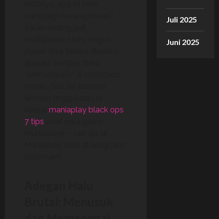
kritisnya, apa ini bikin
campaign kurang fokus?
Juli 2025
Kalau ending jadi
multiplayer, story single-
Juni 2025
player bisa terasa dipaksa,
apalagi dengan risiko
“permadeath” di extraction
mode. Gue liat potensi
winrate tinggi kalau lo
kuasai
maniaplay black ops
7 tips
buat pola gacor
multiplayer – cek aja di
Maniaplay buat strategi jam
hoki main!
Adegan Halu
Brutal: Menusuk
dan Memenggal