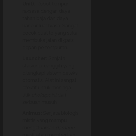
Unit):
Robot tempur
raksasa dengan daya
tahan baja dan daya
hancur luar biasa. Sangat
cocok buat lo yang suka
membuka jalan di garis
depan pertempuran.
Launcher:
Senjata
stasioner canggih yang
dilengkapi sistem deteksi
otomatis. Alat ini sangat
efektif untuk menjaga
titik
chokepoint
dari
serbuan musuh.
Animus:
Senjata biologis
mistis yang mampu
mengeluarkan
damage
masif atau memberikan