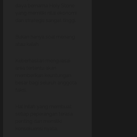
daya bernama Holy Stone
yang memiliki nilai ekonomi
dan strategis sangat tinggi.
Bukan hanya soal menang
atau kalah.
Keberhasilan menguasai
area tertentu akan
memberikan keuntungan
besar bagi seluruh anggota
faksi.
Hal inilah yang membuat
setiap peperangan terasa
penting dan memiliki
konsekuensi nyata.