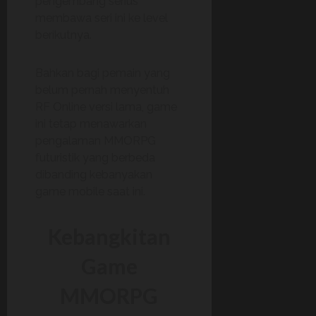
pengembang serius
membawa seri ini ke level
berikutnya.
Bahkan bagi pemain yang
belum pernah menyentuh
RF Online versi lama, game
ini tetap menawarkan
pengalaman MMORPG
futuristik yang berbeda
dibanding kebanyakan
game mobile saat ini.
Kebangkitan
Game
MMORPG