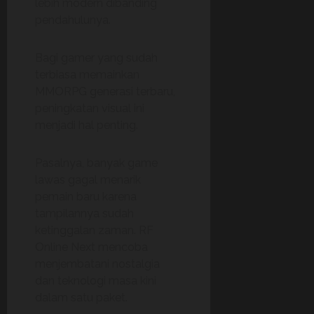
lebih modern dibanding
pendahulunya.
Bagi gamer yang sudah
terbiasa memainkan
MMORPG generasi terbaru,
peningkatan visual ini
menjadi hal penting.
Pasalnya, banyak game
lawas gagal menarik
pemain baru karena
tampilannya sudah
ketinggalan zaman. RF
Online Next mencoba
menjembatani nostalgia
dan teknologi masa kini
dalam satu paket.