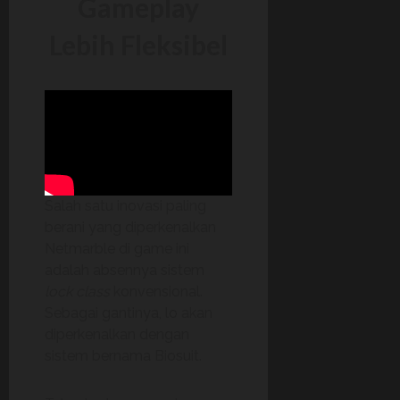
Gameplay
Lebih Fleksibel
Salah satu inovasi paling
berani yang diperkenalkan
Netmarble di game ini
adalah absennya sistem
lock class
konvensional.
Sebagai gantinya, lo akan
diperkenalkan dengan
sistem bernama Biosuit.