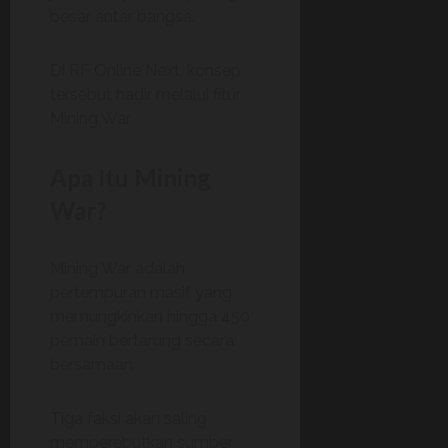
besar antar bangsa.
Di RF Online Next, konsep
tersebut hadir melalui fitur
Mining War.
Apa Itu Mining
War?
Mining War adalah
pertempuran masif yang
memungkinkan hingga 450
pemain bertarung secara
bersamaan.
Tiga faksi akan saling
memperebutkan sumber