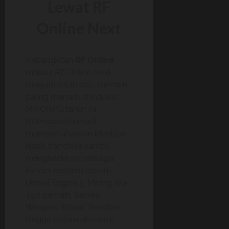
Lewat RF
Online Next
Kebangkitan
RF Online
melalui RF Online Next
menjadi salah satu momen
paling menarik di industri
MMORPG tahun ini.
Netmarble berhasil
mempertahankan identitas
klasik franchise sambil
menghadirkan berbagai
inovasi modern seperti
Unreal Engine 5, Mining War
450 pemain, Sacred
Weapon, Biosuit fleksibel,
hingga sistem ekonomi