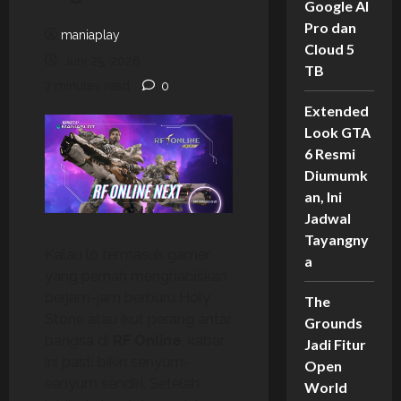
Google AI
Pro dan
maniaplay
Cloud 5
Juni 25, 2026
TB
7 minutes read
0
Extended
Look GTA
6 Resmi
Diumumk
an, Ini
Jadwal
Tayangny
Kalau lo termasuk gamer
a
yang pernah menghabiskan
berjam-jam berburu Holy
The
Stone atau ikut perang antar
Grounds
bangsa di
RF Online
, kabar
Jadi Fitur
ini pasti bikin senyum-
Open
senyum sendiri. Setelah
World