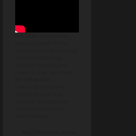
Gak afdal rasanya kalau
perang di planet Novus
tanpa melibatkan teknologi
tempur tingkat tinggi.
Sebelum terjun ke garis
depan, lo wajib tahu kalau
RF Online
Next
menyediakan tiga jenis
Sacred Weapon
atau
Ultimate Gear
yang bisa
membalikkan keadaan
dalam sekejap:
MAU (Mechanic Armor