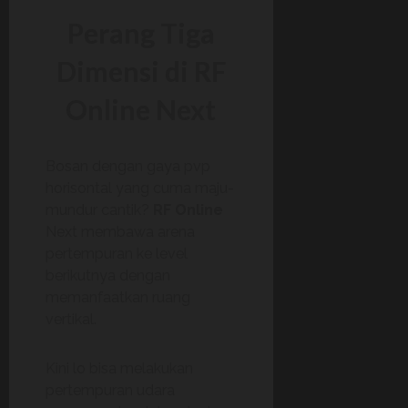
Perang Tiga
Dimensi di RF
Online Next
Bosan dengan gaya pvp
horisontal yang cuma maju-
mundur cantik?
RF Online
Next membawa arena
pertempuran ke level
berikutnya dengan
memanfaatkan ruang
vertikal.
Kini lo bisa melakukan
pertempuran udara