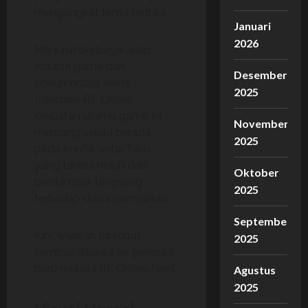
mengangkat tema fantasi.
Januari
2026
Menurut berbagai arsip
industri game dan
Desember
dokumentasi resmi
2025
franchise RF Online,
kekuatan utama game ini
November
memang selalu berada
2025
pada konflik antar faksi
yang terasa hidup dan
Oktober
berdampak langsung
2025
terhadap dunia permainan.
September
Kini, warisan tersebut
2025
kembali dibawa ke generasi
baru melalui RF Online Next.
Agustus
2025