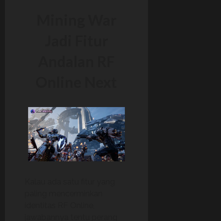
Mining War
Jadi Fitur
Andalan RF
Online Next
Kalau ada satu fitur yang
paling mencerminkan
identitas RF Online,
jawabannya tentu perang