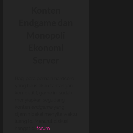
Konten
Endgame dan
Monopoli
Ekonomi
Server
Bagi para pemain hardcore
yang haus akan tantangan
kompetitif, game ini sudah
menyiapkan segudang
konten
endgame
yang
dijamin bakal menyita waktu
luang lo. Menurut diskusi
hangat di
forum