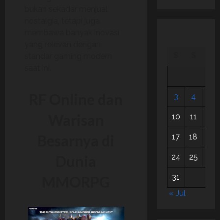
bukan sekadar menjual
nostalgia, tetapi juga
membawa banyak inovasi
yang relevan dengan
S
S
R
standar gaming modern
saat ini.
RF Online dan
3
4
5
Warisan
10
11
12
Besarnya di
17
18
19
Dunia
24
25
26
31
MMORPG
« Jul