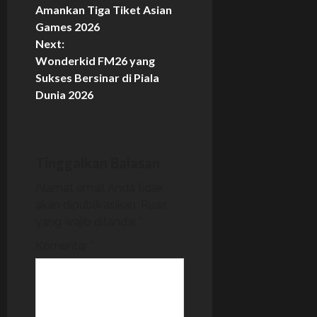
o
Amankan Tiga Tiket Asian
Games 2026
s
Next:
Wonderkid FM26 yang
t
Sukses Bersinar di Piala
n
Dunia 2026
a
v
Tinggalkan Balasan
i
Alamat email Anda tidak
akan dipublikasikan.
Ruas
g
yang wajib ditandai
*
a
Komentar
*
t
i