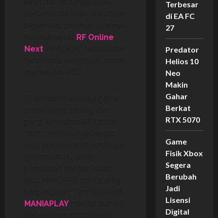
lebih dari 20 tahun sejak
Terbesar
pertama kali dirilis, franchise
di EA FC
legendaris tersebut akhirnya
27
kembali lewat
RF Online
Next
, MMORPG terbaru dari
Predator
Netmarble yang hadir untuk
Helios 10
mobile dan PC.
Neo
Makin
Gahar
Di tengah maraknya game
Berkat
online yang datang dan
RTX 5070
pergi, kehadiran RF Online
Next menjadi angin segar
Game
bagi pemain lama sekaligus
Fisik Xbox
generasi baru yang
Segera
penasaran dengan salah
Berubah
satu MMORPG sci-fi paling
Jadi
berpengaruh. Tim redaksi di
Lisensi
MANIAPLAY
melihat bahwa
Digital
kebangkitan franchise ini