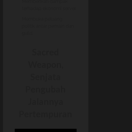
Memberikan dampak
terhadap ekonomi server.
Membuka peluang
politik antar pemain dan
guild.
Sacred
Weapon,
Senjata
Pengubah
Jalannya
Pertempuran