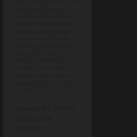
Hebatnya lagi, sistem politik
dan ekonomi di game ini
saling berkaitan erat. Faksi
yang berhasil mendominasi
peperangan dan menguasai
wilayah tertentu berhak
menarik pajak dari transaksi
pasar global server
tersebut. Kemakmuran
bangsa lo benar-benar
ditentukan oleh tajamnya
ujung senjata lo di medan
perang.
Apakah RF Online
Next Layak
Dicoba?