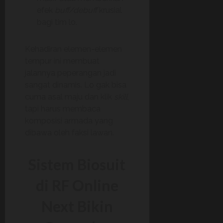
efek
buff/debuff
krusial
bagi tim lo.
Kehadiran elemen-elemen
tempur ini membuat
jalannya peperangan jadi
sangat dinamis. Lo gak bisa
cuma asal maju dan klik
skill
,
tapi harus membaca
komposisi armada yang
dibawa oleh faksi lawan.
Sistem Biosuit
di RF Online
Next Bikin