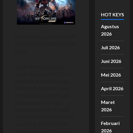
HOT KEYS
Agustus
2026
Bagi banyak gamer Asia, RF
Online bukan sekadar game
Juli 2026
biasa.
Juni 2026
Sejak diluncurkan pada
tahun 2004 oleh CCR Inc.,
Mei 2026
game ini dikenal sebagai
April 2026
MMORPG futuristik yang
menawarkan peperangan
Maret
skala besar antar tiga
2026
bangsa berbeda. Konsep
tersebut menjadi pembeda
Februari
dibanding MMORPG lain
2026
yang saat itu lebih banyak