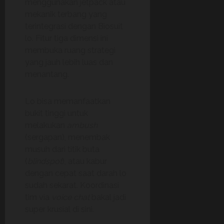
menggunakan jetpack atau
mekanik terbang yang
terintegrasi dengan Biosuit
lo. Fitur tiga dimensi ini
membuka ruang strategi
yang jauh lebih luas dan
menantang.
Lo bisa memanfaatkan
bukit tinggi untuk
melakukan
ambush
(sergapan), menembak
musuh dari titik buta
(
blindspot
), atau kabur
dengan cepat saat darah lo
sudah sekarat. Koordinasi
tim via
voice chat
bakal jadi
super krusial di sini.