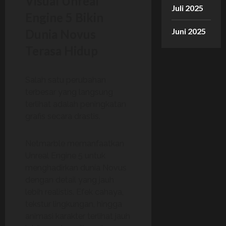
Visual Unreal
Juli 2025
Engine 5 Bikin
Juni 2025
Dunia Novus
Terasa Hidup
Salah satu perubahan
terbesar yang langsung
terlihat adalah peningkatan
grafis secara drastis.
Netmarble memanfaatkan
Unreal Engine 5 untuk
menghadirkan dunia Novus
dengan detail yang jauh
lebih realistis. Efek cahaya,
tekstur lingkungan, hingga
animasi karakter terlihat jauh