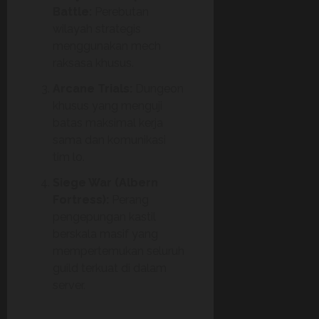
Battle:
Perebutan
wilayah strategis
menggunakan mech
raksasa khusus.
Arcane Trials:
Dungeon
khusus yang menguji
batas maksimal kerja
sama dan komunikasi
tim lo.
Siege War (Albern
Fortress):
Perang
pengepungan kastil
berskala masif yang
mempertemukan seluruh
guild terkuat di dalam
server.