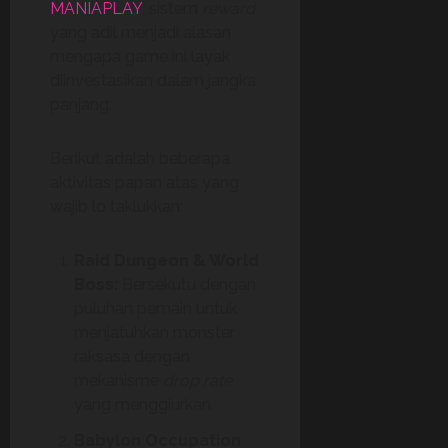
MANIAPLAY
, sistem
reward
yang adil menjadi alasan
mengapa game ini layak
diinvestasikan dalam jangka
panjang.
Berikut adalah beberapa
aktivitas papan atas yang
wajib lo taklukkan:
Raid Dungeon & World
Boss:
Bersekutu dengan
puluhan pemain untuk
menjatuhkan monster
raksasa dengan
mekanisme
drop rate
yang menggiurkan.
Babylon Occupation