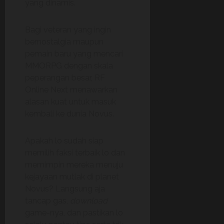
yang dinamis.
Bagi veteran yang ingin
bernostalgia maupun
pemain baru yang mencari
MMORPG dengan skala
peperangan besar, RF
Online Next menawarkan
alasan kuat untuk masuk
kembali ke dunia Novus.
Apakah lo sudah siap
memilih faksi terbaik lo dan
memimpin mereka menuju
kejayaan mutlak di planet
Novus? Langsung aja
tancap gas,
download
game-nya, dan pastikan lo