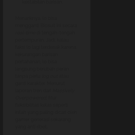
kestabilan barisan.
Menariknya, lo bisa
mengganti Biosuit ini secara
real-time
di tengah-tengah
pertempuran. Jadi, kalau
faksi lo lagi terdesak karena
kekurangan barisan
pertahanan, lo bisa
langsung berubah peran
tanpa perlu
log out
atau
ganti karakter. Menurut
laporan tren dari
Massively
Overpowered
, fitur
fleksibilitas kelas seperti
inilah yang paling dicari oleh
gamer generasi sekarang
yang anti ribet.