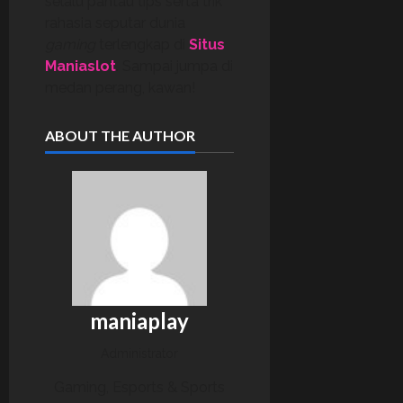
selalu pantau tips serta trik
rahasia seputar dunia
gaming
terlengkap di
Situs
Maniaslot
. Sampai jumpa di
medan perang, kawan!
ABOUT THE AUTHOR
maniaplay
Administrator
Gaming, Esports & Sports