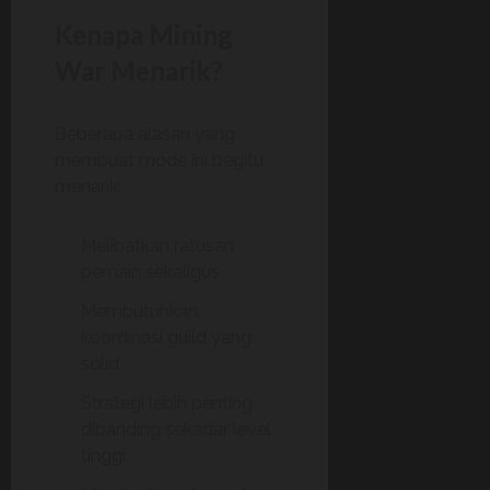
Kenapa Mining
War Menarik?
Beberapa alasan yang
membuat mode ini begitu
menarik:
Melibatkan ratusan
pemain sekaligus.
Membutuhkan
koordinasi guild yang
solid.
Strategi lebih penting
dibanding sekadar level
tinggi.