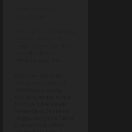
Jawabannya cukup
sederhana: ya.
Terutama bagi pemain yang
merindukan MMORPG
dengan peperangan skala
besar dan interaksi
komunitas yang kuat.
Data resmi Netmarble
menunjukkan bahwa RF
Online Next memang
dirancang sebagai evolusi
franchise, bukan sekadar
remake biasa. Sementara
penggunaan Unreal Engine
5 menjadi bukti bahwa