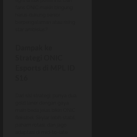
fight untuk posisi inti. Dan
fans ONIC makin bingung
harus dukung senior
berpengalaman atau rising
star ambisius?
Dampak ke
Strategi ONIC
Esports di MPL ID
S16
Dari sisi strategi, punya dua
gold laner dengan gaya
main beda jelas bikin ONIC
fleksibel. Skylar lebih stabil,
paham rotasi, dan jago
adaptasi di mid-to-late