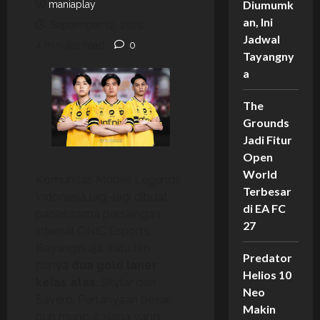
Diumumk
maniaplay
an, Ini
September 12, 2025
Jadwal
4 minutes read
0
Tayangny
a
The
Grounds
Jadi Fitur
Open
World
Komunitas Mobile Legends
Terbesar
Indonesia lagi-lagi dibuat
di EA FC
panas sama persaingan
27
internal ONIC Esports.
Bayangin aja, satu tim
Predator
punya
dua gold laner
Helios 10
kelas atas
: Skylar dan
Neo
Savero. Pertanyaan besar
Makin
pun muncul: siapa yang