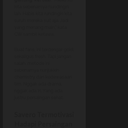
kita sebenarnya nundingin
lah. Habis kita rundingin kita
suruh mereka suit aja. Jadi
yang menang main,” kata
CW sambil ketawa.
Buat fans, ini terdengar gokil
sekaligus fresh. Tapi jangan
salah, metode ini
sebenarnya nunjukkin
chemistry dan kedewasaan
tim. Nggak ada drama,
nggak ada iri. Yang ada
justru persaingan sehat.
Savero Termotivasi
Hadapi Persaingan