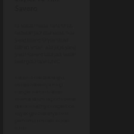
Savero
Di sosial media, fans ONIC
terbelah jadi dua kubu. Ada
yang bilang Skylar tetap
pilihan aman, ada juga yang
yakin Savero bisa jadi wajah
baru gold lane ONIC.
Kalau lo cek beberapa
thread, vibe-nya mirip
banget sama rivalitas
internal di tim esports besar
dunia. Healthy competition
kayak gini biasanya bikin
performa tim naik, bukan
turun.