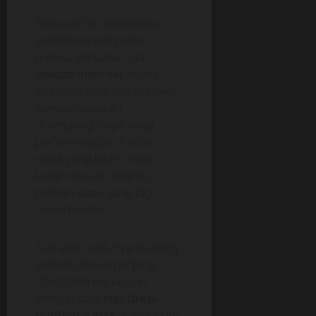
Menurut CW, prosesnya
sederhana tapi penuh
makna. Pertama, ada
diskusi internal
antara
coaching staff dan pemain.
Semua masukan
ditampung: siapa yang
perform bagus di scrim,
siapa yang lebih cocok
lawan musuh tertentu,
bahkan siapa yang lagi
“mood on fire”.
Tapi ada twist-nya! Kadang
setelah diskusi panjang,
ONIC bikin keputusan
dengan cara
suit (batu-
gunting-kertas)
. “Kalau itu