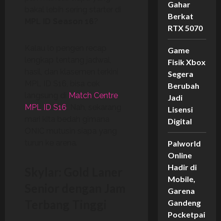
Gahar
bakal lebih sering starter di
Berkat
MPL ID Season 16
?
RTX 5070
Kalau lo pengen recap
Game
lengkap tentang jadwal,
Fisik Xbox
hasil, dan klasemen terkini
Segera
MPL ID S16, bisa cek
Berubah
langsung di
Match Centre
Jadi
MPL ID S16
. Nah, sekarang
Lisensi
mari kita bedah gimana
Digital
ONIC mutusin siapa yang
turun ke arena.
Palworld
Online
Hadir di
Skylar: Gold Laner
Mobile,
Senior dengan Jam
Garena
Terbang Tinggi
Gandeng
Pocketpai