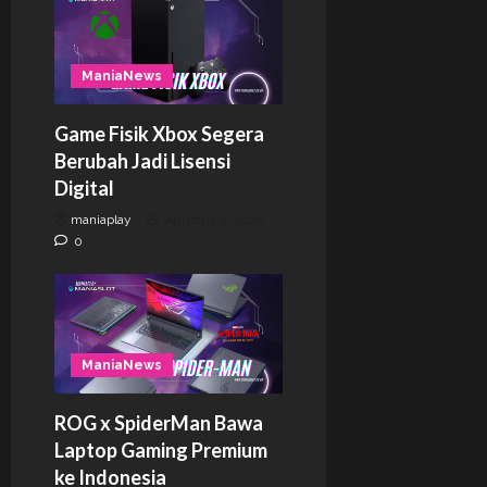
ManiaNews
Game Fisik Xbox Segera
Berubah Jadi Lisensi
Digital
maniaplay
Agustus 5, 2026
0
ManiaNews
ROG x SpiderMan Bawa
Laptop Gaming Premium
ke Indonesia