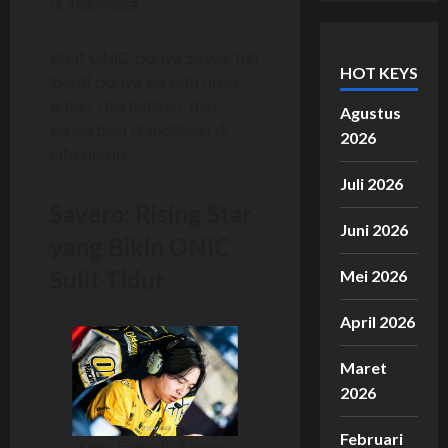
di Indonesia.
Buat ONIC, punya Skylar tuh
HOT KEYS
ibarat punya senjata nuklir:
aman, mematikan, dan
Agustus
selalu bisa diandalkan di
2026
late game.
Juli 2026
Savero: Rising Star
Juni 2026
yang Bikin ONIC
Sulit Tidur
Mei 2026
April 2026
Maret
2026
Februari
Onic Esports Savero