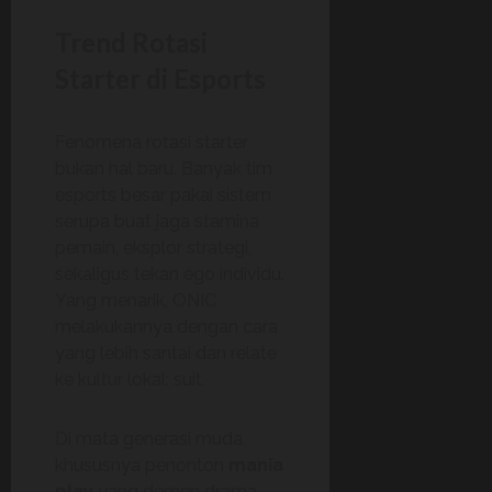
Trend Rotasi
Starter di Esports
Fenomena rotasi starter
bukan hal baru. Banyak tim
esports besar pakai sistem
serupa buat jaga stamina
pemain, eksplor strategi,
sekaligus tekan ego individu.
Yang menarik, ONIC
melakukannya dengan cara
yang lebih santai dan relate
ke kultur lokal: suit.
Di mata generasi muda,
khususnya penonton
mania
play
yang demen drama