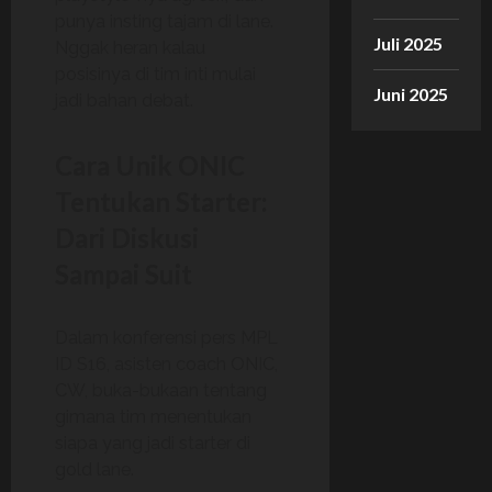
punya insting tajam di lane.
Juli 2025
Nggak heran kalau
posisinya di tim inti mulai
Juni 2025
jadi bahan debat.
Cara Unik ONIC
Tentukan Starter:
Dari Diskusi
Sampai Suit
Dalam konferensi pers MPL
ID S16, asisten coach ONIC,
CW, buka-bukaan tentang
gimana tim menentukan
siapa yang jadi starter di
gold lane.