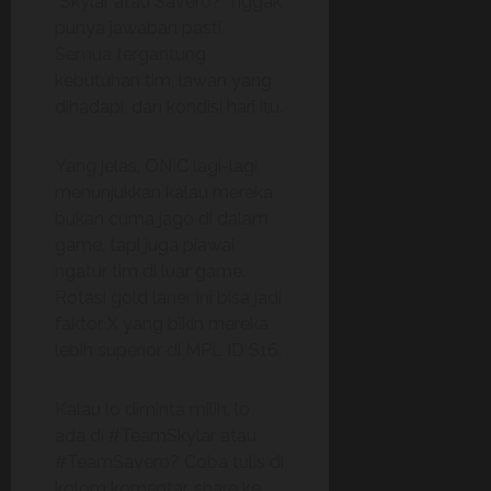
“Skylar atau Savero?” nggak
punya jawaban pasti.
Semua tergantung
kebutuhan tim, lawan yang
dihadapi, dan kondisi hari itu.
Yang jelas, ONIC lagi-lagi
menunjukkan kalau mereka
bukan cuma jago di dalam
game, tapi juga piawai
ngatur tim di luar game.
Rotasi gold laner ini bisa jadi
faktor X yang bikin mereka
lebih superior di MPL ID S16.
Kalau lo diminta milih, lo
ada di #TeamSkylar atau
#TeamSavero? Coba tulis di
kolom komentar, share ke