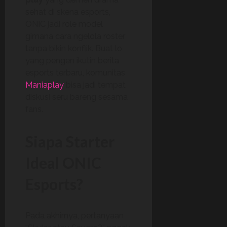
sehat di skena esports,
ONIC jadi role model
gimana cara ngelola roster
tanpa bikin konflik. Buat lo
yang pengen ikutin berita
esports terbaru, komunitas
Maniaplay
bisa jadi tempat
diskusi seru bareng sesama
fans.
Siapa Starter
Ideal ONIC
Esports?
Pada akhirnya, pertanyaan