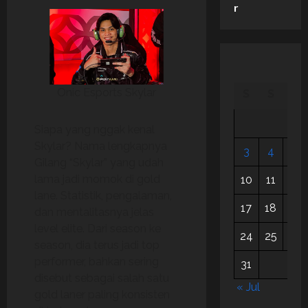
r
Onic Esports Skylar
S
S
R
Siapa yang nggak kenal
Skylar? Nama lengkapnya
3
4
5
Gilang “Skylar” yang udah
lama jadi momok di gold
10
11
12
lane. Statistik, pengalaman,
17
18
19
dan mentalitasnya jelas
level elite. Dari season ke
24
25
26
season, dia terus jadi top
performer, bahkan sering
31
disebut sebagai salah satu
« Jul
gold laner paling konsisten