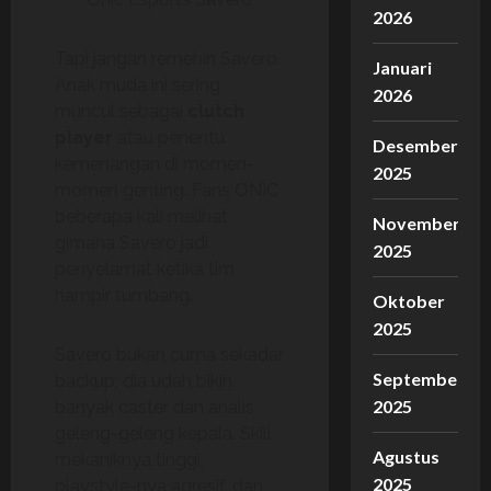
2026
Tapi jangan remehin Savero.
Januari
Anak muda ini sering
2026
muncul sebagai
clutch
player
atau penentu
Desember
kemenangan di momen-
2025
momen genting. Fans ONIC
beberapa kali melihat
November
gimana Savero jadi
2025
penyelamat ketika tim
hampir tumbang.
Oktober
2025
Savero bukan cuma sekadar
September
backup; dia udah bikin
2025
banyak caster dan analis
geleng-geleng kepala. Skill
Agustus
mekaniknya tinggi,
2025
playstyle-nya agresif, dan