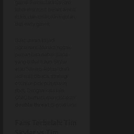
game. Sementara Savero
lebih eksplosif, berani ambil
risiko, dan bisa bikin kejutan
dari early game.
Buat lawan, ini jadi
nightmare. Mereka nggak
pernah bisa nebak siapa
yang bakal turun, Skylar
atau Savero. Rotasi draft
jadi sulit dibaca, strategi
counter-pick pun makin
ribet. Dengan kata lain,
ONIC berhasil menciptakan
double threat
di gold lane.
Fans Terbelah: Tim
Skylar vs Tim