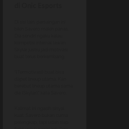
di Onic Esports
Di sisi lain, persaingan ini
bikin Savero makin panas.
Dia sendiri ngaku kalau
kompetisi internal lawan
Skylar justru jadi motivasi
buat terus berkembang.
“(Termotivasi) buat bisa
dapet lineup utama. Kan
berebut lineup utama sama
dia (Skylar),” kata Savero.
Kalimat ini ngasih sinyal
kuat: Savero bukan cuma
pelengkap, tapi udah siap