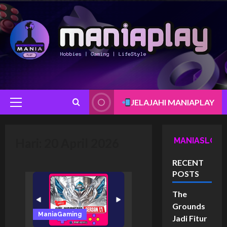
Skip
to
content
JELAJAHI MANIAPLAY
Primary
Menu
Hari:
20 April 2026
MANIASLOT
RECENT
POSTS
The
Grounds
ManiaGaming
Jadi Fitur