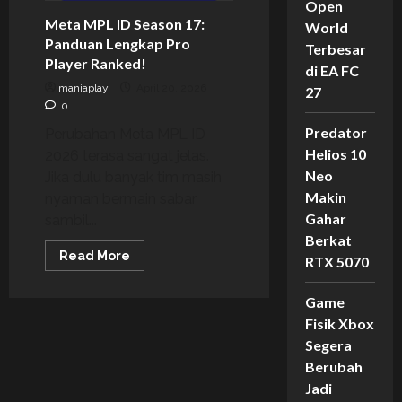
Open
Meta MPL ID Season 17:
World
Panduan Lengkap Pro
Terbesar
Player Ranked!
di EA FC
maniaplay
April 20, 2026
27
0
Predator
Perubahan Meta MPL ID
Helios 10
2026 terasa sangat jelas.
Neo
Jika dulu banyak tim masih
Makin
nyaman bermain sabar
Gahar
sambil...
Berkat
Read
Read More
RTX 5070
more
about
Meta
Game
MPL
ID
Fisik Xbox
Season
17:
Segera
Panduan
Berubah
Lengkap
Pro
Jadi
Player