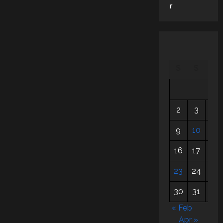
dan
r
Banyak
Kejutan
S
S
R
2
3
4
9
10
11
16
17
18
23
24
25
30
31
« Feb
Apr »