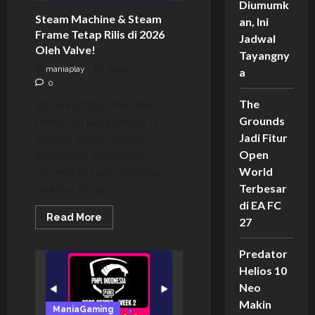
Diumumk
Steam Machine & Steam
an, Ini
Frame Tetap Rilis di 2026
Jadwal
Oleh Valve!
Tayangny
maniaplay
Maret 10, 2026
a
0
The
Valve kembali menarik
Grounds
perhatian para gamer di
Jadi Fitur
seluruh dunia dengan
Open
konfirmasi peluncuran
World
perangkat keras terbaru
Terbesar
mereka: Steam...
di EA FC
Read
Read More
27
more
about
Steam
Predator
Machine
&
Helios 10
Steam
Frame
Neo
Tetap
Makin
Rilis
ManiaGaming
di