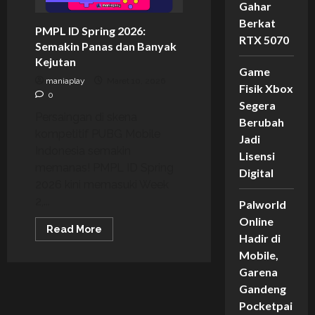
Gahar
2026
Oleh
Berkat
PMPL ID Spring 2026:
Valve!
RTX 5070
Semakin Panas dan Banyak
Kejutan
Game
maniaplay
Maret 10, 2026
Fisik Xbox
0
Segera
Persaingan di skena
Berubah
kompetitif PUBG Mobile
Jadi
Indonesia semakin
Lisensi
memanas! PMPL ID Spring
Digital
2026 kini memasuki Week
2,...
Palworld
Online
Read
Read More
Hadir di
more
about
Mobile,
PMPL
ID
Garena
Spring
2026:
Gandeng
Semakin
Pocketpai
Panas