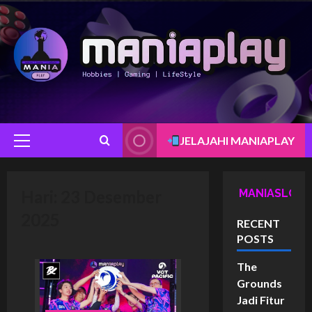
Skip
to
content
JELAJAHI MANIAPLAY
Primary
Menu
Hari:
23 Desember
MANIASLOT
2025
RECENT
POSTS
The
Grounds
Jadi Fitur