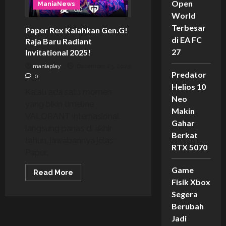
Open
ManiaNews
World
Terbesar
Paper Rex Kalahkan Gen.G!
di EA FC
Raja Baru Radiant
27
Invitational 2025!
maniaplay
Desember 23, 2025
Predator
0
Helios 10
Kalau ada satu momen
Neo
yang bikin timeline
Makin
VALORANT internasional
Gahar
langsung panas di akhir
Berkat
tahun, jawabannya jelas:
RTX 5070
Paper...
Game
Read
Read More
more
Fisik Xbox
about
Paper
Segera
Rex
Berubah
Kalahkan
Gen.G!
Jadi
Raja