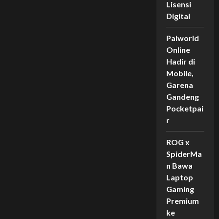
Baru
Lisensi
Radiant
Digital
Invitational
2025!
Palworld
Online
Hadir di
Mobile,
Garena
Gandeng
Pocketpai
r
ROG x
SpiderMa
n Bawa
Laptop
Gaming
Premium
ke