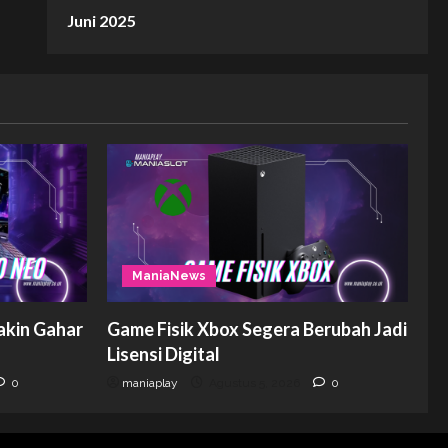
Juni 2025
ManiaNews
akin Gahar
Game Fisik Xbox Segera Berubah Jadi
Lisensi Digital
0
maniaplay
Agustus 5, 2026
0