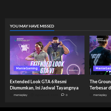
YOU MAY HAVE MISSED
ManiaGaming
ManiaGa
Extended Look GTA 6 Resmi
The Groun
Diumumkan, Ini Jadwal Tayangnya
Terbesar d
maniaplay
Agustus 8, 2026
0
maniaplay