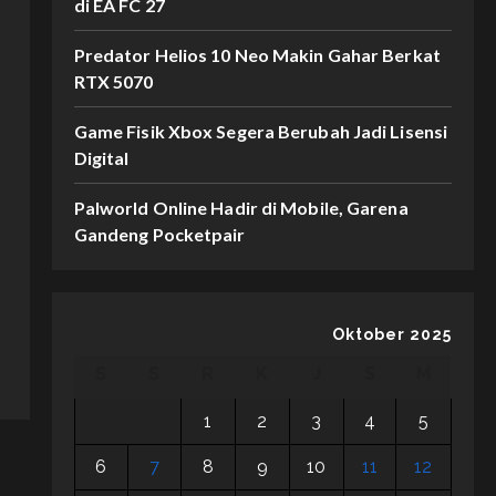
di EA FC 27
Predator Helios 10 Neo Makin Gahar Berkat
RTX 5070
Game Fisik Xbox Segera Berubah Jadi Lisensi
Digital
Palworld Online Hadir di Mobile, Garena
Gandeng Pocketpair
Oktober 2025
S
S
R
K
J
S
M
1
2
3
4
5
6
7
8
9
10
11
12