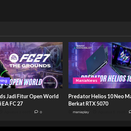
ming
ManiaNews
ds Jadi Fitur Open World
Predator Helios 10 Neo M
i EA FC 27
Berkat RTX 5070
Agustus 7, 2026
0
maniaplay
Agustus 6, 2026