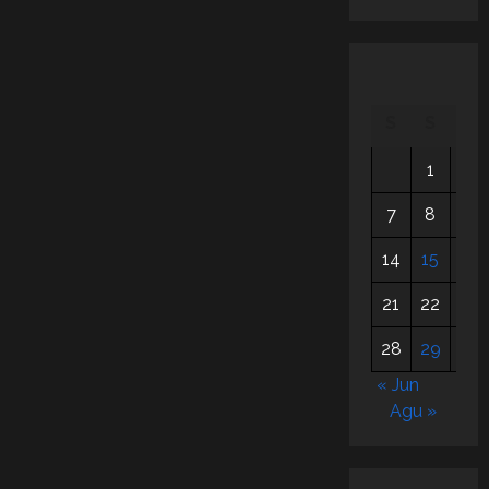
S
S
R
1
2
7
8
9
14
15
16
21
22
23
28
29
30
« Jun
Agu »