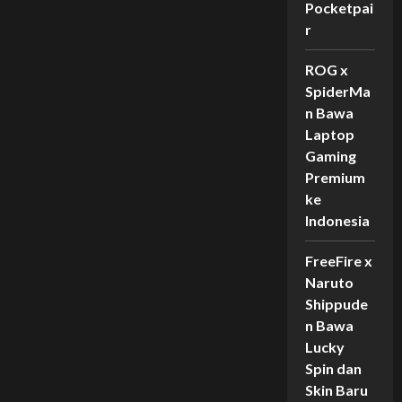
Pocketpai
r
ROG x
SpiderMa
n Bawa
Laptop
Gaming
Premium
ke
Indonesia
FreeFire x
Naruto
Shippude
n Bawa
Lucky
Spin dan
Skin Baru