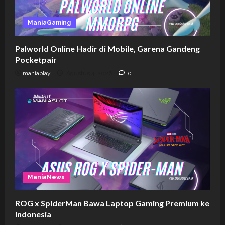
ManiaGaming
Palworld Online Hadir di Mobile, Garena Gandeng
Pocketpair
maniaplay
Agustus 4, 2026
0
ManiaNews
ROG x SpiderMan Bawa Laptop Gaming Premium ke
Indonesia