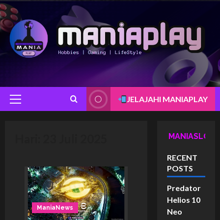
Skip
to
content
JELAJAHI MANIAPLAY
Primary
Menu
Hari:
23 Juli 2025
MANIASLOT
RECENT
POSTS
Predator
Helios 10
ManiaNews
Neo